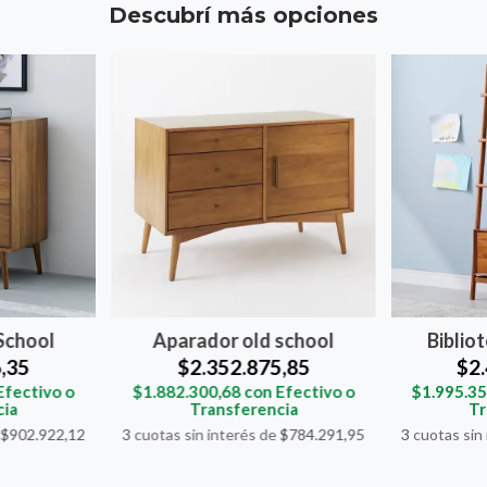
Descubrí más opciones
School
Aparador old school
Biblio
,35
$2.352.875,85
$2
Efectivo o
$1.882.300,68
con
Efectivo o
$1.995.3
cia
Transferencia
Tr
e
$902.922,12
3
cuotas sin interés de
$784.291,95
3
cuotas sin