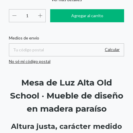
Cambiar CP
Entregas para el CP:
Medios de envío
Calcular
No sé mi código postal
Mesa de Luz Alta Old
School · Mueble de diseño
en madera paraíso
Altura justa, carácter medido