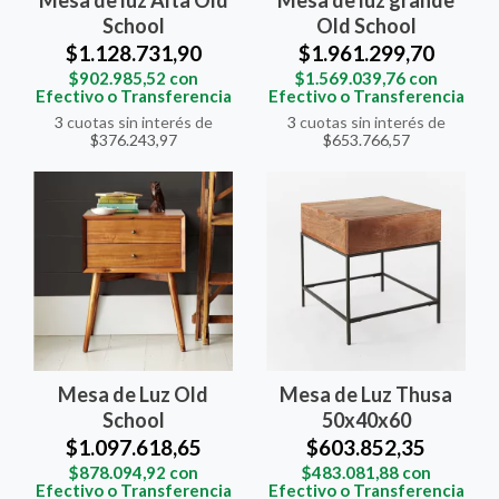
Mesa de luz Alta Old
Mesa de luz grande
School
Old School
$1.128.731,90
$1.961.299,70
$902.985,52
con
$1.569.039,76
con
Efectivo o Transferencia
Efectivo o Transferencia
3
cuotas sin interés de
3
cuotas sin interés de
$376.243,97
$653.766,57
Mesa de Luz Old
Mesa de Luz Thusa
School
50x40x60
$1.097.618,65
$603.852,35
$878.094,92
con
$483.081,88
con
Efectivo o Transferencia
Efectivo o Transferencia