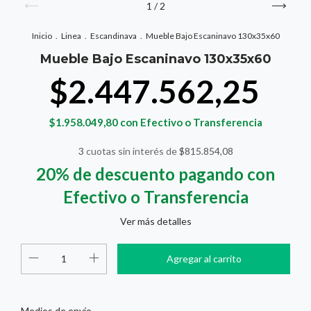
1
/
2
Inicio
.
Linea
.
Escandinava
.
Mueble Bajo Escaninavo 130x35x60
Mueble Bajo Escaninavo 130x35x60
$2.447.562,25
$1.958.049,80
con
Efectivo o Transferencia
3
cuotas sin interés de
$815.854,08
20% de descuento
pagando con
Efectivo o Transferencia
Ver más detalles
Cambiar CP
Entregas para el CP:
Medios de envío