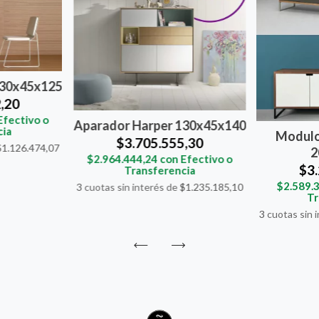
130x45x125
,20
Efectivo o
Aparador Harper 130x45x140
cia
Modulo
$3.705.555,30
$1.126.474,07
2
$2.964.444,24
con
Efectivo o
$3
Transferencia
$2.589.
3
cuotas sin interés de
$1.235.185,10
Tr
3
cuotas sin 