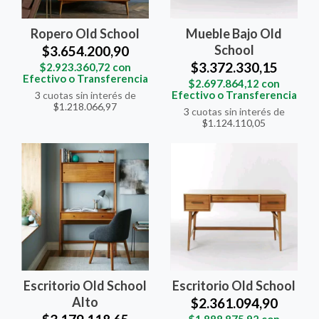
Ropero Old School
Mueble Bajo Old
School
$3.654.200,90
$3.372.330,15
$2.923.360,72
con
Efectivo o Transferencia
$2.697.864,12
con
Efectivo o Transferencia
3
cuotas sin interés de
$1.218.066,97
3
cuotas sin interés de
$1.124.110,05
Escritorio Old School
Escritorio Old School
Alto
$2.361.094,90
$1.888.875,92
con