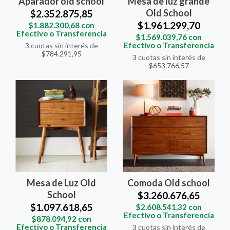
Aparador old school
Mesa de luz grande
Old School
$2.352.875,85
$1.961.299,70
$1.882.300,68
con
Efectivo o Transferencia
$1.569.039,76
con
Efectivo o Transferencia
3
cuotas sin interés de
$784.291,95
3
cuotas sin interés de
$653.766,57
Mesa de Luz Old
Comoda Old school
School
$3.260.676,65
$1.097.618,65
$2.608.541,32
con
Efectivo o Transferencia
$878.094,92
con
Efectivo o Transferencia
3
cuotas sin interés de