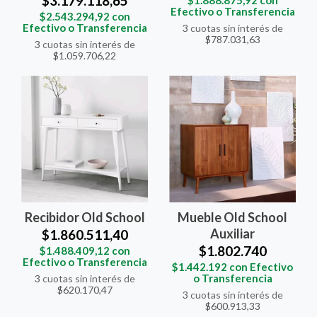
$3.179.118,65
Efectivo o Transferencia
$2.543.294,92
con
Efectivo o Transferencia
3
cuotas sin interés de
$787.031,63
3
cuotas sin interés de
$1.059.706,22
Recibidor Old School
Mueble Old School
Auxiliar
$1.860.511,40
$1.802.740
$1.488.409,12
con
Efectivo o Transferencia
$1.442.192
con
Efectivo
o Transferencia
3
cuotas sin interés de
$620.170,47
3
cuotas sin interés de
$600.913,33